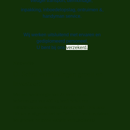
vleugel transport,
d
e/montage,
inpakking,
inboedelopslag,
ontruimen &,
handyman service.
Wij werken uitsluitend met ervaren en
gediplomeerd personeel.
U bent bij ons
verzekerd.
Nieuwsflits
D. Schot verhuizingen groeit en
investeert!
Met een werkhoogte van 27 meter en een
hefvermogen van 400 kg heeft Schot een
multifunctionele verhuislift aangeschaft. Ook deze
Böcker is uitgerust met het "MEGA" verhuisplateau,
het grootste en meest stabiele verhuisplateau!