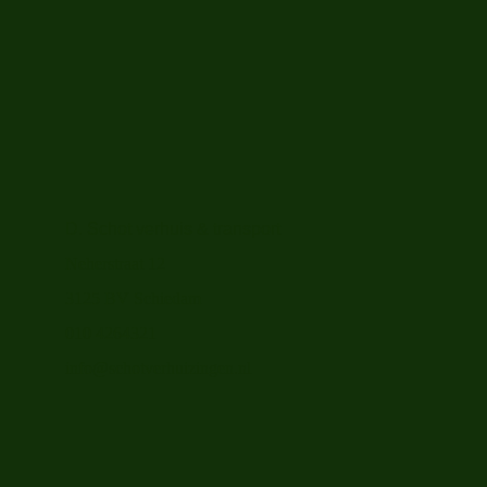
D. Schot verhuis & transport
Neherstraat 12
3125 BV Schiedam
010 4264321
info@schotverhuizingen.nl