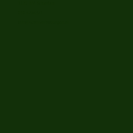
3125 BV Schiedam
010 4264321
info@schotverhuizingen.nl